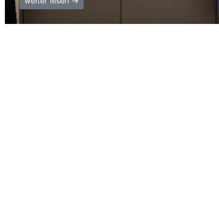
weiter lesen →
Über QUIP