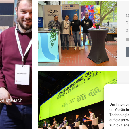
Q
2
a
R
R
 Austausch
S
Um Ihnen ei
Q
um Gerätein
Technologie
auf dieser W
zurückziehe