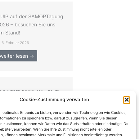
UIP auf der SAMOPTagung
026 – besuchen Sie uns
m Stand!
6. Februar 2026
weiter lesen →
LP NEXT 2025: Wie QUIP
Cookie-Zustimmung verwalten
heinland-Pfalz als
tandort für
n optimales Erlebnis zu bieten, verwenden wir Technologien wie Cookies,
uantentechnologien stärkt
formationen zu speichern bzw. darauf zuzugreifen. Wenn Sie diesen
n zustimmen, können wir Daten wie das Surfverhalten oder eindeutige IDs
12. November 2025
ebsite verarbeiten. Wenn Sie Ihre Zustimmung nicht erteilen oder
n, können bestimmte Merkmale und Funktionen beeinträchtigt werden.