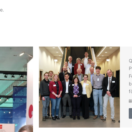
e.
Q
P
F
b
f