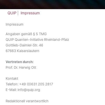
QUIP
|
Impressum
Impressum
Angaben gemäß § 5 TMG
QUIP Quanten-Initiative Rheinland-Pfalz
Gottlieb-Daimler-Str. 46
67663 Kaiserslautern
Vertreten durch:
Prof. Dr. Herwig Ott
Kontakt
Telefon: +49 (0)631 205 2817
E-Mail: info@quip.org
Redaktionell verantwortlich