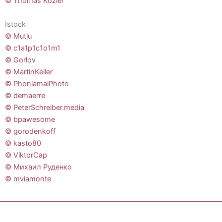
© Thomas Koziel
Istock
© Mutlu
© c1a1p1c1o1m1
© Gorlov
© MartinKeiler
© PhonlamaiPhoto
© demaerre
© PeterSchreiber.media
© bpawesome
© gorodenkoff
© kasto80
© ViktorCap
© Михаил Руденко
© mviamonte